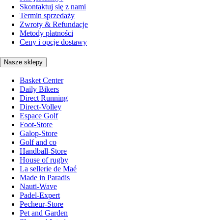
Skontaktuj się z nami
Termin sprzedaży
Zwroty & Refundacje
Metody płatności
Ceny i opcje dostawy
Nasze sklepy
Basket Center
Daily Bikers
Direct Running
Direct-Volley
Espace Golf
Foot-Store
Galop-Store
Golf and co
Handball-Store
House of rugby
La sellerie de Maé
Made in Paradis
Nauti-Wave
Padel-Expert
Pecheur-Store
Pet and Garden