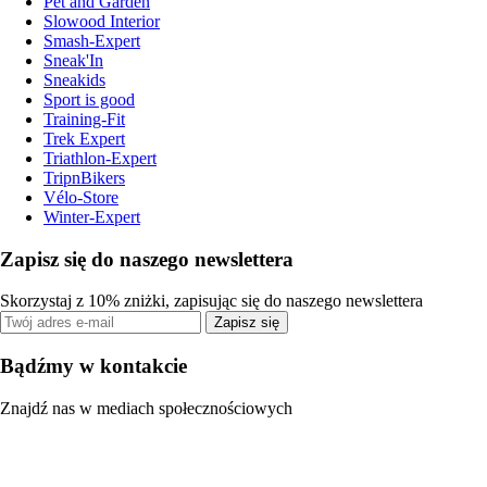
Pet and Garden
Slowood Interior
Smash-Expert
Sneak'In
Sneakids
Sport is good
Training-Fit
Trek Expert
Triathlon-Expert
TripnBikers
Vélo-Store
Winter-Expert
Zapisz się do naszego newslettera
Skorzystaj z 10% zniżki, zapisując się do naszego newslettera
Zapisz się
Bądźmy w kontakcie
Znajdź nas w mediach społecznościowych