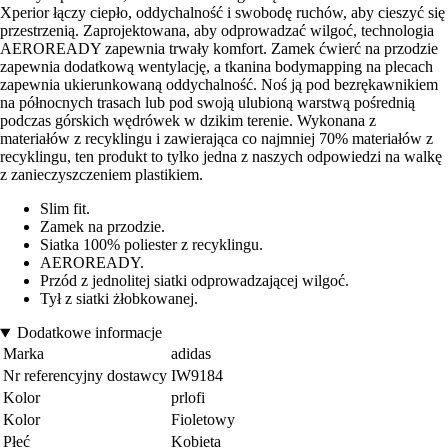
Xperior łączy ciepło, oddychalność i swobodę ruchów, aby cieszyć się
przestrzenią. Zaprojektowana, aby odprowadzać wilgoć, technologia
AEROREADY zapewnia trwały komfort. Zamek ćwierć na przodzie
zapewnia dodatkową wentylację, a tkanina bodymapping na plecach
zapewnia ukierunkowaną oddychalność. Noś ją pod bezrękawnikiem
na północnych trasach lub pod swoją ulubioną warstwą pośrednią
podczas górskich wędrówek w dzikim terenie. Wykonana z
materiałów z recyklingu i zawierająca co najmniej 70% materiałów z
recyklingu, ten produkt to tylko jedna z naszych odpowiedzi na walkę
z zanieczyszczeniem plastikiem.
Slim fit.
Zamek na przodzie.
Siatka 100% poliester z recyklingu.
AEROREADY.
Przód z jednolitej siatki odprowadzającej wilgoć.
Tył z siatki żłobkowanej.
Dodatkowe informacje
Marka
adidas
Nr referencyjny dostawcy
IW9184
Kolor
prlofi
Kolor
Fioletowy
Płeć
Kobieta