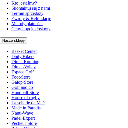
Kto jesteśmy?
Skontaktuj się z nami
Termin sprzedaży
Zwroty & Refundacje
Metody płatności
Ceny i opcje dostawy
Nasze sklepy
Basket Center
Daily Bikers
Direct Running
Direct-Volley
Espace Golf
Foot-Store
Galop-Store
Golf and co
Handball-Store
House of rugby
La sellerie de Maé
Made in Paradis
Nauti-Wave
Padel-Expert
Pecheur-Store