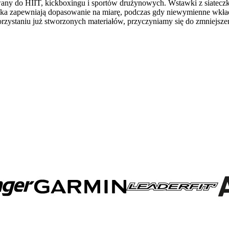
any do HIIT, kickboxingu i sportów drużynowych. Wstawki z siateczki 
czka zapewniają dopasowanie na miarę, podczas gdy niewymienne wkładk
ystaniu już stworzonych materiałów, przyczyniamy się do zmniejszen