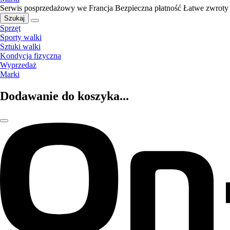
Serwis posprzedażowy we Francja
Bezpieczna płatność
Łatwe zwroty
Szukaj
Sprzęt
Sporty walki
Sztuki walki
Kondycja fizyczna
Wyprzedaż
Marki
Dodawanie do koszyka...