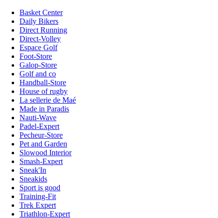
Basket Center
Daily Bikers
Direct Running
Direct-Volley
Espace Golf
Foot-Store
Galop-Store
Golf and co
Handball-Store
House of rugby
La sellerie de Maé
Made in Paradis
Nauti-Wave
Padel-Expert
Pecheur-Store
Pet and Garden
Slowood Interior
Smash-Expert
Sneak'In
Sneakids
Sport is good
Training-Fit
Trek Expert
Triathlon-Expert