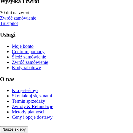
Wysyłka i zwrot
30 dni na zwrot
Zwróć zamówienie
Trustpilot
Usługi
Moje konto
Centrum pomocy
Śledź zamówienie
Zwróć zamówienie
Kody rabatowe
O nas
Kto jesteśmy?
Skontaktuj się z nami
Termin sprzedaży
Zwroty & Refundacje
Metody płatności
Ceny i opcje dostawy
Nasze sklepy