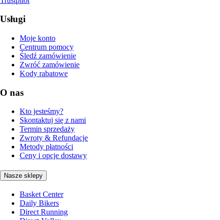
Trustpilot
Usługi
Moje konto
Centrum pomocy
Śledź zamówienie
Zwróć zamówienie
Kody rabatowe
O nas
Kto jesteśmy?
Skontaktuj się z nami
Termin sprzedaży
Zwroty & Refundacje
Metody płatności
Ceny i opcje dostawy
Nasze sklepy
Basket Center
Daily Bikers
Direct Running