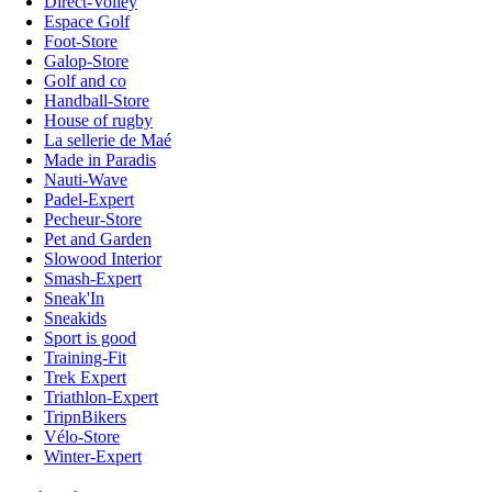
Direct-Volley
Espace Golf
Foot-Store
Galop-Store
Golf and co
Handball-Store
House of rugby
La sellerie de Maé
Made in Paradis
Nauti-Wave
Padel-Expert
Pecheur-Store
Pet and Garden
Slowood Interior
Smash-Expert
Sneak'In
Sneakids
Sport is good
Training-Fit
Trek Expert
Triathlon-Expert
TripnBikers
Vélo-Store
Winter-Expert