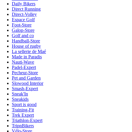
Daily Bikers
Direct Running
Direct-Volley
Espace Golf
Foot-Store
Galop-Store
Golf and co
Handball-Store
House of rugby
La sellerie de Maé
Made in Paradis
Nauti-Wave
Padel-Expert
Pecheur-Store
Pet and Garden
Slowood Interior
Smash-Expert
Sneak'In
Sneakids
Sport is good
Training-Fit
Trek Expert
Triathlon-Expert
TripnBikers
Vélo-Store