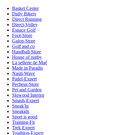
Basket Center
Daily Bikers
Direct Running
Direct-Volley
Espace Golf
Foot-Store
Galop-Store
Golf and co
Handball-Store
House of rugby
La sellerie de Maé
Made in Paradis
Nauti-Wave
Padel-Expert
Pecheur-Store
Pet and Garden
Slowood Interior
Smash-Expert
Sneak'In
Sneakids
Sport is good
Training-Fit
Trek Expert
Triathlon-Expert