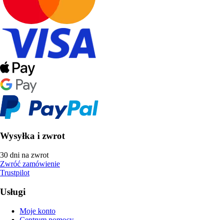
Wysyłka i zwrot
30 dni na zwrot
Zwróć zamówienie
Trustpilot
Usługi
Moje konto
Centrum pomocy