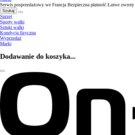
Serwis posprzedażowy we Francja
Bezpieczna płatność
Łatwe zwroty
Szukaj
Sprzęt
Sporty walki
Sztuki walki
Kondycja fizyczna
Wyprzedaż
Marki
Dodawanie do koszyka...