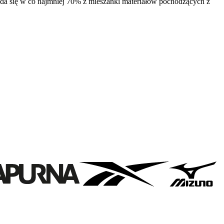
łada się w co najmniej 70% z mieszanki materiałów pochodzących z