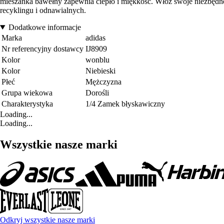
mieszanka bawełny zapewnia ciepło i miękkość. Włóż swoje niezbędne 
recyklingu i odnawialnych.
Dodatkowe informacje
Marka
adidas
Nr referencyjny dostawcy
IJ8909
Kolor
wonblu
Kolor
Niebieski
Płeć
Mężczyzna
Grupa wiekowa
Dorośli
Charakterystyka
1/4 Zamek błyskawiczny
Loading...
Loading...
Wszystkie nasze marki
Odkryj wszystkie nasze marki