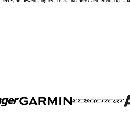
rzeczy do kieszeni kangurzej i ruszaj na dobry dzień. Produkt ten sk