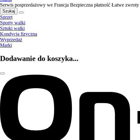
Serwis posprzedażowy we Francja
Bezpieczna płatność
Łatwe zwroty
Szukaj
Sprzęt
Sporty walki
Sztuki walki
Kondycja fizyczna
Wyprzedaż
Marki
Dodawanie do koszyka...