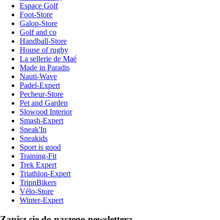
Espace Golf
Foot-Store
Galop-Store
Golf and co
Handball-Store
House of rugby
La sellerie de Maé
Made in Paradis
Nauti-Wave
Padel-Expert
Pecheur-Store
Pet and Garden
Slowood Interior
Smash-Expert
Sneak'In
Sneakids
Sport is good
Training-Fit
Trek Expert
Triathlon-Expert
TripnBikers
Vélo-Store
Winter-Expert
Zapisz się do naszego newslettera