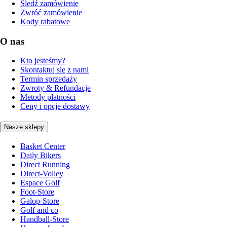
Śledź zamówienie
Zwróć zamówienie
Kody rabatowe
O nas
Kto jesteśmy?
Skontaktuj się z nami
Termin sprzedaży
Zwroty & Refundacje
Metody płatności
Ceny i opcje dostawy
Nasze sklepy
Basket Center
Daily Bikers
Direct Running
Direct-Volley
Espace Golf
Foot-Store
Galop-Store
Golf and co
Handball-Store