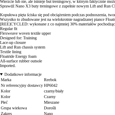
Wierzcie lub nie, ale istnieje but treningowy, w którym faktycznie moż
Sprawdź Nano X3 buty treningowe z zupełnie nowym Lift and Run Ch
Kopułowa pięta ściska się pod obciążeniem podczas podnoszenia, tworz
Wszystko to zbudowane jest na wielokrotnie nagradzanej piance Floatri
[REE]CYCLED: wykonane z co najmniej 30% materiałów pochodzący
Regular fit
Flexweave woven textile upper
Designed for: Training
Lace-up closure
Lift and Run chassis system
Textile lining
Floatride Energy foam
All-surface rubber outsole
Imported.
Dodatkowe informacje
Marka
Reebok
Nr referencyjny dostawcy
HP6042
Kolor
czarny/biały
Kolor
Czarny
Płeć
Mieszane
Grupa wiekowa
Dorośli
Zakres
Nano