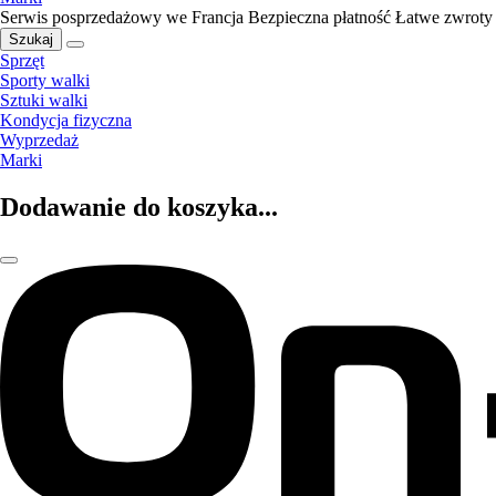
Serwis posprzedażowy we Francja
Bezpieczna płatność
Łatwe zwroty
Szukaj
Sprzęt
Sporty walki
Sztuki walki
Kondycja fizyczna
Wyprzedaż
Marki
Dodawanie do koszyka...