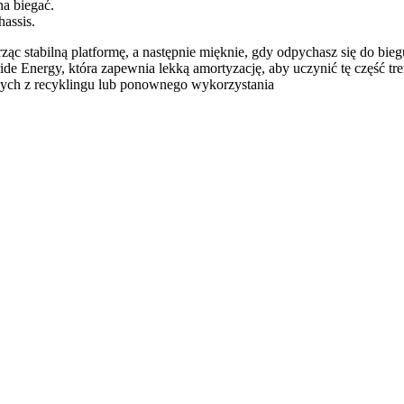
na biegać.
assis.
ąc stabilną platformę, a następnie mięknie, gdy odpychasz się do bieg
de Energy, która zapewnia lekką amortyzację, aby uczynić tę część tre
ch z recyklingu lub ponownego wykorzystania