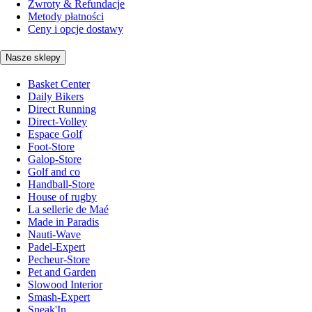
Zwroty & Refundacje
Metody płatności
Ceny i opcje dostawy
Nasze sklepy
Basket Center
Daily Bikers
Direct Running
Direct-Volley
Espace Golf
Foot-Store
Galop-Store
Golf and co
Handball-Store
House of rugby
La sellerie de Maé
Made in Paradis
Nauti-Wave
Padel-Expert
Pecheur-Store
Pet and Garden
Slowood Interior
Smash-Expert
Sneak'In