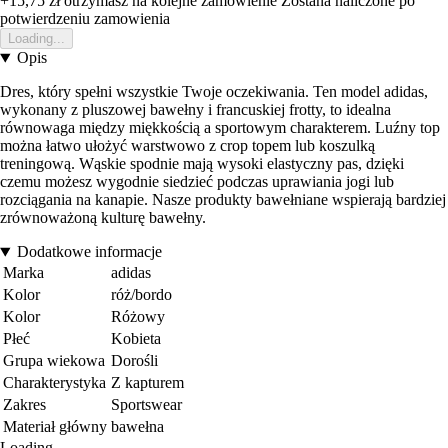
+15,75 zł
otrzymasz na kolejne zamowienie
Zostana naliczone po
potwierdzeniu zamowienia
Loading...
Opis
Dres, który spełni wszystkie Twoje oczekiwania. Ten model adidas,
wykonany z pluszowej bawełny i francuskiej frotty, to idealna
równowaga między miękkością a sportowym charakterem. Luźny top
można łatwo ułożyć warstwowo z crop topem lub koszulką
treningową. Wąskie spodnie mają wysoki elastyczny pas, dzięki
czemu możesz wygodnie siedzieć podczas uprawiania jogi lub
rozciągania na kanapie. Nasze produkty bawełniane wspierają bardziej
zrównoważoną kulturę bawełny.
Dodatkowe informacje
Marka
adidas
Kolor
róż/bordo
Kolor
Różowy
Płeć
Kobieta
Grupa wiekowa
Dorośli
Charakterystyka
Z kapturem
Zakres
Sportswear
Materiał główny
bawełna
Loading...