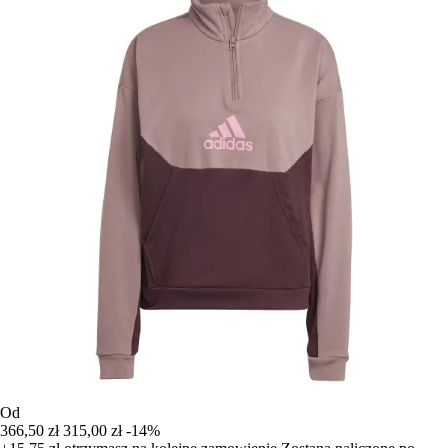
Od
366,50 zł
315,00 zł
-14%