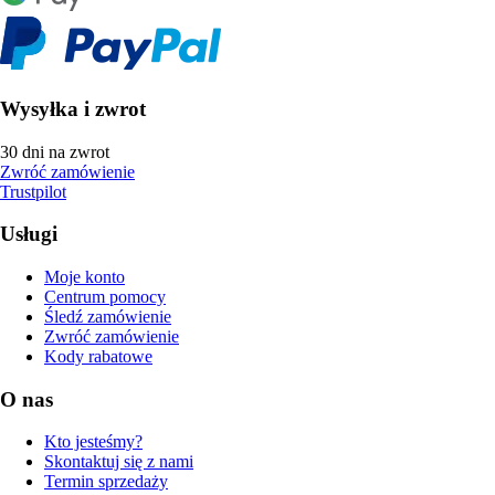
Wysyłka i zwrot
30 dni na zwrot
Zwróć zamówienie
Trustpilot
Usługi
Moje konto
Centrum pomocy
Śledź zamówienie
Zwróć zamówienie
Kody rabatowe
O nas
Kto jesteśmy?
Skontaktuj się z nami
Termin sprzedaży