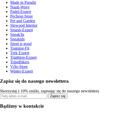
Made in Paradis
Nauti-Wave
Padel-Expert
Pecheur-Store
Pet and Garden
Slowood Interior
Smash-Expert
Sneak'In
Sneakids
Sport is good
Training-Fit
Trek Expert
Triathlon-Expert
TripnBikers
Vélo-Store
Winter-Expert
Zapisz się do naszego newslettera
Skorzystaj z 10% zniżki, zapisując się do naszego newslettera
Zapisz się
Bądźmy w kontakcie