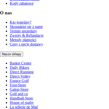
Kody rabatowe
O nas
Kto jesteśmy?
Skontaktuj się z nami
Termin sprzedaży
Zwroty & Refundacje
Metody płatności
Ceny i opcje dostawy
Nasze sklepy
Basket Center
Daily Bikers
Direct Running
Direct-Volley
Espace Golf
Foot-Store
Galop-Store
Golf and co
Handball-Store
House of rugby
La sellerie de Maé