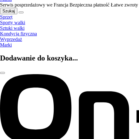
Serwis posprzedażowy we Francja
Bezpieczna płatność
Łatwe zwroty
Szukaj
Sprzęt
Sporty walki
Sztuki walki
Kondycja fizyczna
Wyprzedaż
Marki
Dodawanie do koszyka...