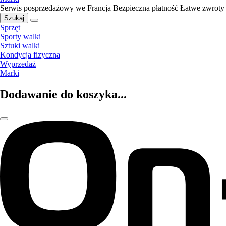
Serwis posprzedażowy we Francja
Bezpieczna płatność
Łatwe zwroty
Szukaj
Sprzęt
Sporty walki
Sztuki walki
Kondycja fizyczna
Wyprzedaż
Marki
Dodawanie do koszyka...