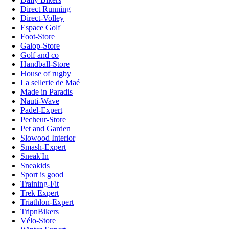
Direct Running
Direct-Volley
Espace Golf
Foot-Store
Galop-Store
Golf and co
Handball-Store
House of rugby
La sellerie de Maé
Made in Paradis
Nauti-Wave
Padel-Expert
Pecheur-Store
Pet and Garden
Slowood Interior
Smash-Expert
Sneak'In
Sneakids
Sport is good
Training-Fit
Trek Expert
Triathlon-Expert
TripnBikers
Vélo-Store