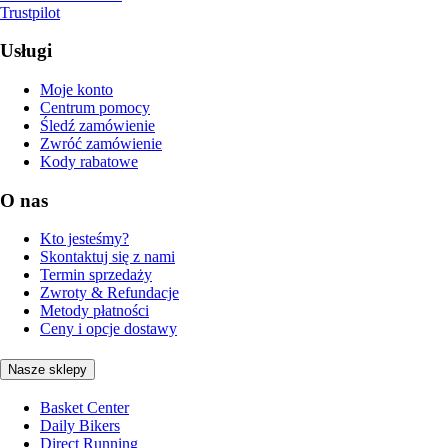
Trustpilot
Usługi
Moje konto
Centrum pomocy
Śledź zamówienie
Zwróć zamówienie
Kody rabatowe
O nas
Kto jesteśmy?
Skontaktuj się z nami
Termin sprzedaży
Zwroty & Refundacje
Metody płatności
Ceny i opcje dostawy
Nasze sklepy
Basket Center
Daily Bikers
Direct Running