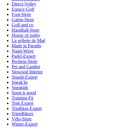
Direct-Volley
Espace Golf
Foot-Store
Galop-Store
Golf and co
Handball-Store
House of rugby
La sellerie de Maé
Made in Paradis
Nauti-Wave
Padel-Expert
Pecheur-Store
Pet and Garden
Slowood Interior
Smash-Expert
Sneak'In
Sneakids
Sport is good
Training-Fit
Trek Expert
Triathlon-Expert
TripnBikers
Vélo-Store
Winter-Expert