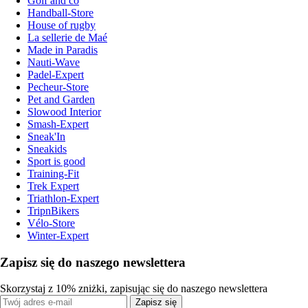
Golf and co
Handball-Store
House of rugby
La sellerie de Maé
Made in Paradis
Nauti-Wave
Padel-Expert
Pecheur-Store
Pet and Garden
Slowood Interior
Smash-Expert
Sneak'In
Sneakids
Sport is good
Training-Fit
Trek Expert
Triathlon-Expert
TripnBikers
Vélo-Store
Winter-Expert
Zapisz się do naszego newslettera
Skorzystaj z 10% zniżki, zapisując się do naszego newslettera
Zapisz się