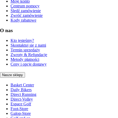
Moje konto
Centrum pomocy
Śledź zamówienie
Zwróć zamówienie
Kody rabatowe
O nas
Kto jesteśmy?
Skontaktuj się z nami
Termin sprzedaży
Zwroty & Refundacje
Metody płatności
Ceny i opcje dostawy
Nasze sklepy
Basket Center
Daily Bikers
Direct Running
Direct-Volley
Espace Golf
Foot-Store
Galop-Store