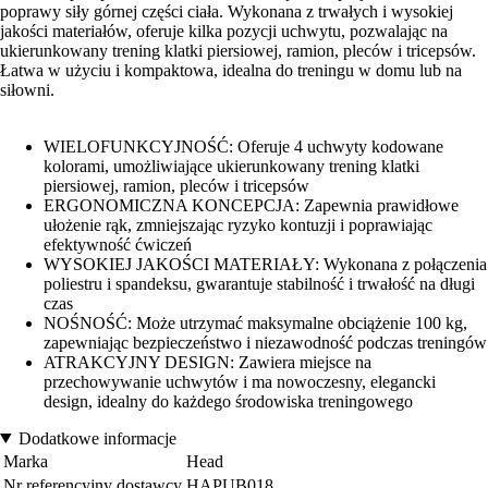
poprawy siły górnej części ciała. Wykonana z trwałych i wysokiej
jakości materiałów, oferuje kilka pozycji uchwytu, pozwalając na
ukierunkowany trening klatki piersiowej, ramion, pleców i tricepsów.
Łatwa w użyciu i kompaktowa, idealna do treningu w domu lub na
siłowni.
WIELOFUNKCYJNOŚĆ: Oferuje 4 uchwyty kodowane
kolorami, umożliwiające ukierunkowany trening klatki
piersiowej, ramion, pleców i tricepsów
ERGONOMICZNA KONCEPCJA: Zapewnia prawidłowe
ułożenie rąk, zmniejszając ryzyko kontuzji i poprawiając
efektywność ćwiczeń
WYSOKIEJ JAKOŚCI MATERIAŁY: Wykonana z połączenia
poliestru i spandeksu, gwarantuje stabilność i trwałość na długi
czas
NOŚNOŚĆ: Może utrzymać maksymalne obciążenie 100 kg,
zapewniając bezpieczeństwo i niezawodność podczas treningów
ATRAKCYJNY DESIGN: Zawiera miejsce na
przechowywanie uchwytów i ma nowoczesny, elegancki
design, idealny do każdego środowiska treningowego
Dodatkowe informacje
Marka
Head
Nr referencyjny dostawcy
HAPUB018