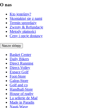
O nas
Kto jesteśmy?
Skontaktuj się z nami
Termin sprzedaży
Zwroty & Refundacje
Metody płatności
Ceny i opcje dostawy
Nasze sklepy
Basket Center
Daily Bikers
Direct Running
Direct-Volley
Espace Golf
Foot-Store
Galop-Store
Golf and co
Handball-Store
House of rugby
La sellerie de Maé
Made in Paradis
Nauti-Wave