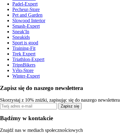
Padel-Expert
Pecheur-Store
Pet and Garden
Slowood Interior
Smash-Expert
Sneak'In
Sneakids
Sport is good
Training-Fit
Trek Expert
Triathlon-Expert
TripnBikers
Vélo-Store
Winter-Expert
Zapisz się do naszego newslettera
Skorzystaj z 10% zniżki, zapisując się do naszego newslettera
Zapisz się
Bądźmy w kontakcie
Znajdź nas w mediach społecznościowych