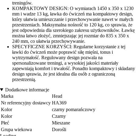
treningów.
KOMPAKTOWY DESIGN: O wymiarach 1450 x 350 x 1230
mm i wadze 13 kg, ławka do ćwiczeń ma kompaktowy design,
który ułatwia umieszczanie i przechowywanie nawet w małych
przestrzeniach. Maksymalna nośność to 120 kg, co sprawia, że
jest odpowiednia dla szerokiego zakresu użytkowników. Ławkę
można łatwo złożyć, zmniejszając jej rozmiar do 835 x 350 x
240 mm, co ułatwia przechowywanie.
SPECYFICZNE KORZYŚCI: Regularne korzystanie z tej
ławki do ćwiczeń może poprawić siłę mięśni, tonus i
wytrzymałość. Regulowany design pozwala na
spersonalizowane treningi, a wysokiej jakości materiały
zapewniają komfort i trwałość. Ponadto kompaktowy i składany
design sprawia, że jest idealna dla osób z ograniczoną
przestrzenią.
Dodatkowe informacje
Marka
Head
Nr referencyjny dostawcy
HA369
Kolor
czarny pomarańczowy
Kolor
Czarny
Płeć
Mieszane
Grupa wiekowa
Dorośli
Loading...