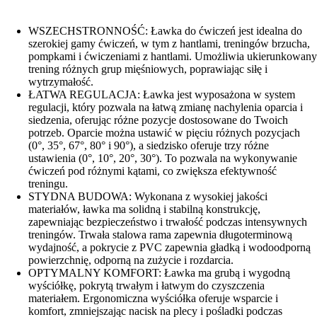
WSZECHSTRONNOŚĆ: Ławka do ćwiczeń jest idealna do
szerokiej gamy ćwiczeń, w tym z hantlami, treningów brzucha,
pompkami i ćwiczeniami z hantlami. Umożliwia ukierunkowany
trening różnych grup mięśniowych, poprawiając siłę i
wytrzymałość.
ŁATWA REGULACJA: Ławka jest wyposażona w system
regulacji, który pozwala na łatwą zmianę nachylenia oparcia i
siedzenia, oferując różne pozycje dostosowane do Twoich
potrzeb. Oparcie można ustawić w pięciu różnych pozycjach
(0°, 35°, 67°, 80° i 90°), a siedzisko oferuje trzy różne
ustawienia (0°, 10°, 20°, 30°). To pozwala na wykonywanie
ćwiczeń pod różnymi kątami, co zwiększa efektywność
treningu.
STYDNA BUDOWA: Wykonana z wysokiej jakości
materiałów, ławka ma solidną i stabilną konstrukcję,
zapewniając bezpieczeństwo i trwałość podczas intensywnych
treningów. Trwała stalowa rama zapewnia długoterminową
wydajność, a pokrycie z PVC zapewnia gładką i wodoodporną
powierzchnię, odporną na zużycie i rozdarcia.
OPTYMALNY KOMFORT: Ławka ma grubą i wygodną
wyściółkę, pokrytą trwałym i łatwym do czyszczenia
materiałem. Ergonomiczna wyściółka oferuje wsparcie i
komfort, zmniejszając nacisk na plecy i pośladki podczas