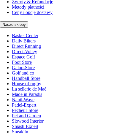
Zwroty & Refundacje
Metody płatności
Ceny i opcje dostawy
Nasze sklepy
Basket Center
Daily Bikers
Direct Running
Direct-Volley
Espace Golf
Foot-Store
Galop-Store
Golf and co
Handball-Store
House of rugby
La sellerie de Maé
Made in Paradis
Nauti-Wave
Padel-Expert
Pecheur-Store
Pet and Garden
Slowood Interior
Smash-Expert
Sneak'In