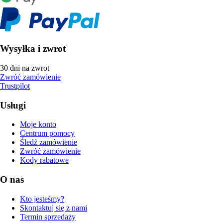
Wysyłka i zwrot
30 dni na zwrot
Zwróć zamówienie
Trustpilot
Usługi
Moje konto
Centrum pomocy
Śledź zamówienie
Zwróć zamówienie
Kody rabatowe
O nas
Kto jesteśmy?
Skontaktuj się z nami
Termin sprzedaży