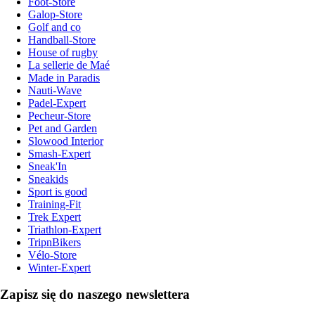
Foot-Store
Galop-Store
Golf and co
Handball-Store
House of rugby
La sellerie de Maé
Made in Paradis
Nauti-Wave
Padel-Expert
Pecheur-Store
Pet and Garden
Slowood Interior
Smash-Expert
Sneak'In
Sneakids
Sport is good
Training-Fit
Trek Expert
Triathlon-Expert
TripnBikers
Vélo-Store
Winter-Expert
Zapisz się do naszego newslettera