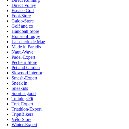
Direct Running
Direct-Volley
Espace Golf
Foot-Store
Galop-Store
Golf and co
Handball-Store
House of rugby
La sellerie de Maé
Made in Paradis
Nauti-Wave
Padel-Expert
Pecheur-Store
Pet and Garden
Slowood Interior
Smash-Expert
Sneak'In
Sneakids
Sport is good
Training-Fit
Trek Expert
Triathlon-Expert
TripnBikers
Vélo-Store
Winter-Expert