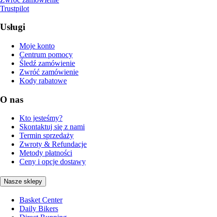
Trustpilot
Usługi
Moje konto
Centrum pomocy
Śledź zamówienie
Zwróć zamówienie
Kody rabatowe
O nas
Kto jesteśmy?
Skontaktuj się z nami
Termin sprzedaży
Zwroty & Refundacje
Metody płatności
Ceny i opcje dostawy
Nasze sklepy
Basket Center
Daily Bikers