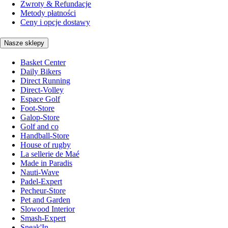
Zwroty & Refundacje
Metody płatności
Ceny i opcje dostawy
Nasze sklepy
Basket Center
Daily Bikers
Direct Running
Direct-Volley
Espace Golf
Foot-Store
Galop-Store
Golf and co
Handball-Store
House of rugby
La sellerie de Maé
Made in Paradis
Nauti-Wave
Padel-Expert
Pecheur-Store
Pet and Garden
Slowood Interior
Smash-Expert
Sneak'In