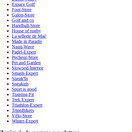
Espace Golf
Foot-Store
Galop-Store
Golf and co
Handball-Store
House of rugby
La sellerie de Maé
Made in Paradis
Nauti-Wave
Padel-Expert
Pecheur-Store
Pet and Garden
Slowood Interior
Smash-Expert
Sneak'In
Sneakids
Sport is good
Training-Fit
Trek Expert
Triathlon-Expert
TripnBikers
Vélo-Store
Winter-Expert