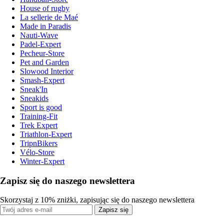
House of rugby
La sellerie de Maé
Made in Paradis
Nauti-Wave
Padel-Expert
Pecheur-Store
Pet and Garden
Slowood Interior
Smash-Expert
Sneak'In
Sneakids
Sport is good
Training-Fit
Trek Expert
Triathlon-Expert
TripnBikers
Vélo-Store
Winter-Expert
Zapisz się do naszego newslettera
Skorzystaj z 10% zniżki, zapisując się do naszego newslettera
Zapisz się