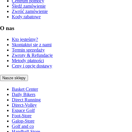
Centrum pomocy
Śledź zamówienie
Zwróć zamówienie
Kody rabatowe
O nas
Kto jesteśmy?
Skontaktuj się z nami
Termin sprzedaży
Zwroty & Refundacje
Metody płatności
Ceny i opcje dostawy
Nasze sklepy
Basket Center
Daily Bikers
Direct Running
Direct-Volley
Espace Golf
Foot-Store
Galop-Store
Golf and co
Handball-Store