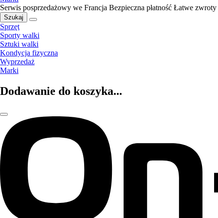
Serwis posprzedażowy we Francja
Bezpieczna płatność
Łatwe zwroty
Szukaj
Sprzęt
Sporty walki
Sztuki walki
Kondycja fizyczna
Wyprzedaż
Marki
Dodawanie do koszyka...