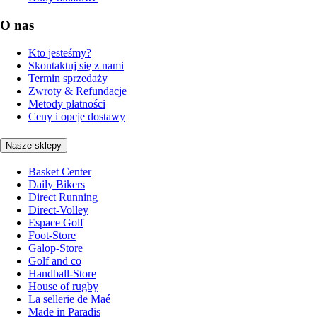
O nas
Kto jesteśmy?
Skontaktuj się z nami
Termin sprzedaży
Zwroty & Refundacje
Metody płatności
Ceny i opcje dostawy
Nasze sklepy
Basket Center
Daily Bikers
Direct Running
Direct-Volley
Espace Golf
Foot-Store
Galop-Store
Golf and co
Handball-Store
House of rugby
La sellerie de Maé
Made in Paradis