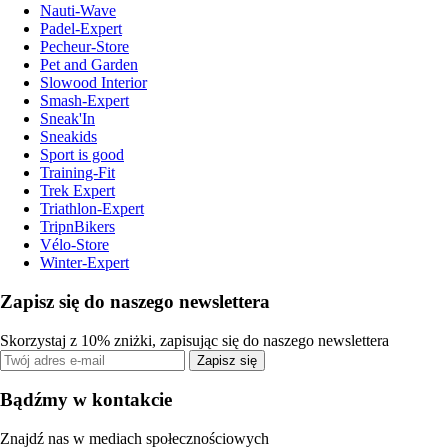
Nauti-Wave
Padel-Expert
Pecheur-Store
Pet and Garden
Slowood Interior
Smash-Expert
Sneak'In
Sneakids
Sport is good
Training-Fit
Trek Expert
Triathlon-Expert
TripnBikers
Vélo-Store
Winter-Expert
Zapisz się do naszego newslettera
Skorzystaj z 10% zniżki, zapisując się do naszego newslettera
Zapisz się
Bądźmy w kontakcie
Znajdź nas w mediach społecznościowych