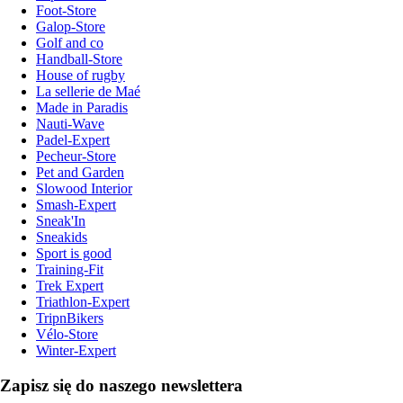
Foot-Store
Galop-Store
Golf and co
Handball-Store
House of rugby
La sellerie de Maé
Made in Paradis
Nauti-Wave
Padel-Expert
Pecheur-Store
Pet and Garden
Slowood Interior
Smash-Expert
Sneak'In
Sneakids
Sport is good
Training-Fit
Trek Expert
Triathlon-Expert
TripnBikers
Vélo-Store
Winter-Expert
Zapisz się do naszego newslettera