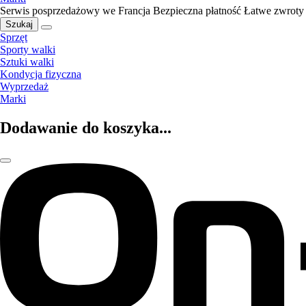
Serwis posprzedażowy we Francja
Bezpieczna płatność
Łatwe zwroty
Szukaj
Sprzęt
Sporty walki
Sztuki walki
Kondycja fizyczna
Wyprzedaż
Marki
Dodawanie do koszyka...