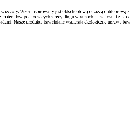
 i wieczory. Wzór inspirowany jest oldschoolową odzieżą outdoorową z
 z materiałów pochodzących z recyklingu w ramach naszej walki z pla
padami. Nasze produkty bawełniane wspierają ekologiczne uprawy baw