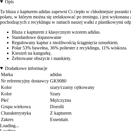
Opis
Ta bluza z kapturem adidas zapewni Ci ciepło w chłodniejsze poranki
polaru, w którym można się zrelaksować po treningu, i jest wykonana
pochodzących z recyklingu w ramach naszej walki z plastikowymi od
Bluza z kapturem z klasycznym wzorem adidas.
Standardowe dopasowanie
Regulowany kaptur z możliwością ściągnięcia sznurkiem.
Polar 53% bawełna, 36% poliester z recyklingu, 11% wiskoza.
Kieszeń na kangurkę.
Żebrowane obszycie i mankiety.
Dodatkowe informacje
Marka
adidas
Nr referencyjny dostawcy
GK9080
Kolor
szary/czarny cętkowany
Kolor
Szary
Płeć
Mężczyzna
Grupa wiekowa
Dorośli
Charakterystyka
Z kapturem
Zakres
Essentials
Loading...
Loading...