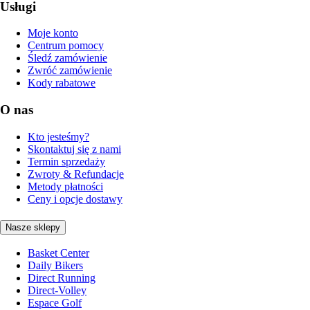
Usługi
Moje konto
Centrum pomocy
Śledź zamówienie
Zwróć zamówienie
Kody rabatowe
O nas
Kto jesteśmy?
Skontaktuj się z nami
Termin sprzedaży
Zwroty & Refundacje
Metody płatności
Ceny i opcje dostawy
Nasze sklepy
Basket Center
Daily Bikers
Direct Running
Direct-Volley
Espace Golf