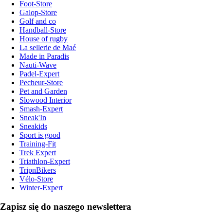
Foot-Store
Galop-Store
Golf and co
Handball-Store
House of rugby
La sellerie de Maé
Made in Paradis
Nauti-Wave
Padel-Expert
Pecheur-Store
Pet and Garden
Slowood Interior
Smash-Expert
Sneak'In
Sneakids
Sport is good
Training-Fit
Trek Expert
Triathlon-Expert
TripnBikers
Vélo-Store
Winter-Expert
Zapisz się do naszego newslettera