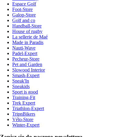
Espace Golf
Foot-Store
Galop-Store
Golf and co
Handball-Store
House of rugby
La sellerie de Maé
Made in Paradis
Nauti-Wave
Padel-Expert
Pecheur-Store
Pet and Garden
Slowood Interior
Smash-Expert
Sneak'In
Sneakids
Sport is good
Training-Fit
Trek Expert
Triathlon-Expert
TripnBikers
Vélo-Store
Winter-Expert
Zapisz się do naszego newslettera