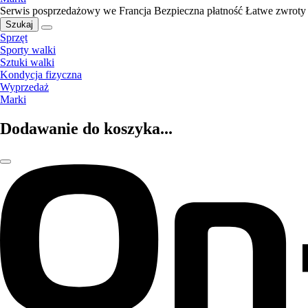
Serwis posprzedażowy we Francja
Bezpieczna płatność
Łatwe zwroty
Szukaj
Sprzęt
Sporty walki
Sztuki walki
Kondycja fizyczna
Wyprzedaż
Marki
Dodawanie do koszyka...