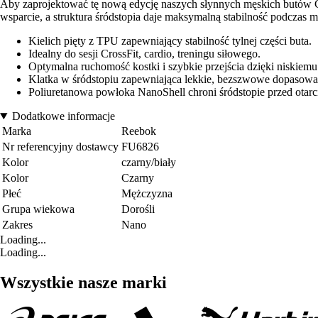
Aby zaprojektować tę nową edycję naszych słynnych męskich butów C
wsparcie, a struktura śródstopia daje maksymalną stabilność podczas 
Kielich pięty z TPU zapewniający stabilność tylnej części buta.
Idealny do sesji CrossFit, cardio, treningu siłowego.
Optymalna ruchomość kostki i szybkie przejścia dzięki niskiemu
Klatka w śródstopiu zapewniająca lekkie, bezszwowe dopasowa
Poliuretanowa powłoka NanoShell chroni śródstopie przed otarc
Dodatkowe informacje
Marka
Reebok
Nr referencyjny dostawcy
FU6826
Kolor
czarny/biały
Kolor
Czarny
Płeć
Mężczyzna
Grupa wiekowa
Dorośli
Zakres
Nano
Loading...
Loading...
Wszystkie nasze marki