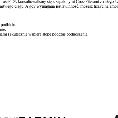
rossFit®, konsultowaliśmy się z zapalonymi CrossFiterami z całego 
martwego ciągu. A gdy wymagana jest zwinność, możesz liczyć na amort
 podbiciu.
nie.
iami i skutecznie wspiera stopę podczas podnoszenia.