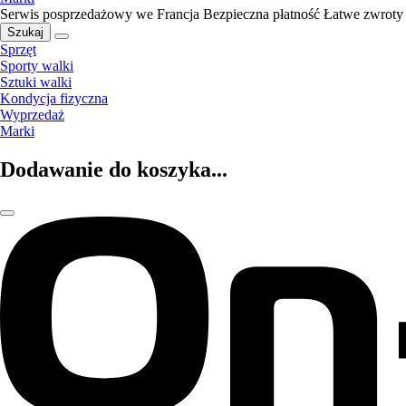
Serwis posprzedażowy we Francja
Bezpieczna płatność
Łatwe zwroty
Szukaj
Sprzęt
Sporty walki
Sztuki walki
Kondycja fizyczna
Wyprzedaż
Marki
Dodawanie do koszyka...