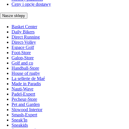
Ceny i opcje dostawy
Nasze sklepy
Basket Center
Daily Bikers
Direct Running
Direct-Volley
Espace Golf
Foot-Store
Galop-Store
Golf and co
Handball-Store
House of rugby
La sellerie de Maé
Made in Paradis
Nauti-Wave
Padel-Expert
Pecheur-Store
Pet and Garden
Slowood Interior
Smash-Expert
Sneak'In
Sneakids