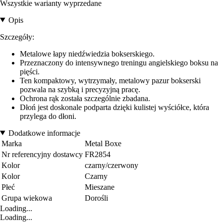
Wszystkie warianty wyprzedane
Opis
Szczegóły:
Metalowe łapy niedźwiedzia bokserskiego.
Przeznaczony do intensywnego treningu angielskiego boksu na
pięści.
Ten kompaktowy, wytrzymały, metalowy pazur bokserski
pozwala na szybką i precyzyjną pracę.
Ochrona rąk została szczególnie zbadana.
Dłoń jest doskonale podparta dzięki kulistej wyściółce, która
przylega do dłoni.
Dodatkowe informacje
Marka
Metal Boxe
Nr referencyjny dostawcy
FR2854
Kolor
czarny/czerwony
Kolor
Czarny
Płeć
Mieszane
Grupa wiekowa
Dorośli
Loading...
Loading...