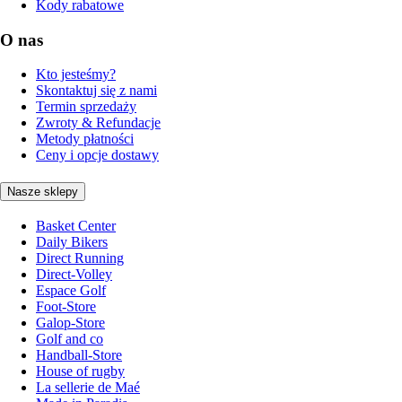
Kody rabatowe
O nas
Kto jesteśmy?
Skontaktuj się z nami
Termin sprzedaży
Zwroty & Refundacje
Metody płatności
Ceny i opcje dostawy
Nasze sklepy
Basket Center
Daily Bikers
Direct Running
Direct-Volley
Espace Golf
Foot-Store
Galop-Store
Golf and co
Handball-Store
House of rugby
La sellerie de Maé