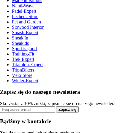
Made in Paradis
Nauti-Wave
Padel-Expert
Pecheur-Store
Pet and Garden
Slowood Interior
Smash-Expert
Sneak'In
Sneakids
Sport is good
Training-Fit
Trek Expert
Triathlon-Expert
TripnBikers
Vélo-Store
Winter-Expert
Zapisz się do naszego newslettera
Skorzystaj z 10% zniżki, zapisując się do naszego newslettera
Zapisz się
Bądźmy w kontakcie
Znajdź nas w mediach społecznościowych