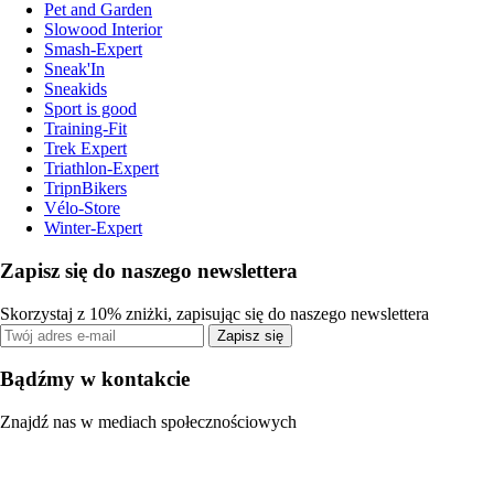
Pet and Garden
Slowood Interior
Smash-Expert
Sneak'In
Sneakids
Sport is good
Training-Fit
Trek Expert
Triathlon-Expert
TripnBikers
Vélo-Store
Winter-Expert
Zapisz się do naszego newslettera
Skorzystaj z 10% zniżki, zapisując się do naszego newslettera
Zapisz się
Bądźmy w kontakcie
Znajdź nas w mediach społecznościowych