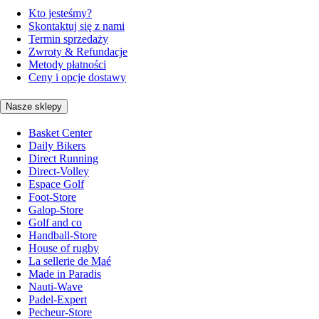
Kto jesteśmy?
Skontaktuj się z nami
Termin sprzedaży
Zwroty & Refundacje
Metody płatności
Ceny i opcje dostawy
Nasze sklepy
Basket Center
Daily Bikers
Direct Running
Direct-Volley
Espace Golf
Foot-Store
Galop-Store
Golf and co
Handball-Store
House of rugby
La sellerie de Maé
Made in Paradis
Nauti-Wave
Padel-Expert
Pecheur-Store