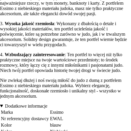
najważniejsze rzeczy, w tym monety, banknoty i karty. Z portfelem
Essimo z niebieskiego materiału judoka, masz nie tylko praktyczne
akcesorium, ale także elegancki dowód swojej pasji.
3.
Wysoka jakość rzemiosła
: Wykonany z dbałością o detale i
wysokiej jakości materiałów, ten portfel ucieleśnia jakość i
poświęcenie, które są potrzebne zarówno w judo, jak i w trwalszym
akcesorium. Solidny design gwarantuje, że ten portfel wiernie będzie
ci towarzyszył w wielu przygodach.
4.
Wzbudzający zainteresowanie
: Ten portfel to więcej niż tylko
praktyczne miejsce na twoje wartościowe przedmioty; to środek
rozmowy, który łączy cię z innymi miłośnikami i pasjonatami judo.
Niech twój portfel opowiada historię twojej drogi w świecie judo.
Nie zwlekaj dłużej i noś swoją miłość do judo z dumą z portfelem
Essimo z niebieskiego materiału judoka. Wybierz elegancję,
funkcjonalność, doskonałe rzemiosło i unikalny styl - wszystko w
jednym akcesorium.
Dodatkowe informacje
Marka
Essimo
Nr referencyjny dostawcy
EWAL
Kolor
blauw