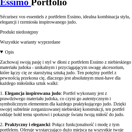
Essimo
Portfolio
Sécurisez vos essentiels z portfelem Essimo, idealna kombinacja stylu,
elegancji i rzemiosła inspirowanego judo.
Produkt niedostępny
Wszystkie warianty wyprzedane
Opis
Zachowaj swoją pasję i styl w dłoni z portfelem Essimo z niebieskiego
materiału judoka - unikalnym i przyciągającym uwagę akcesorium,
które łączy cię ze starożytną sztuką judo. Ten potężny portfel z
pewnością przekona cię, dlaczego jest absolutnym must-have dla
każdego miłośnika sztuk walki:
1.
Elegancja inspirowana judo
: Portfel wykonany jest z
prawdziwego materiału judoka, co czyni go autentycznym i
symbolicznym elementem dla każdego praktykującego judo. Dzięki
swojej subtelnie zorganizowanej niebieskiej konstrukcji, ten portfel
oddaje hołd temu sportowi i pokazuje światu twoją miłość do judo.
2.
Praktyczny i elegancki
: Połącz funkcjonalność i modę z tym
portfelem. Oferuje wystarczająco dużo miejsca na wszystkie twoje