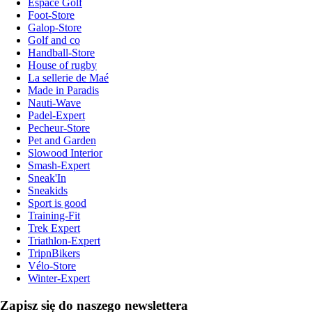
Espace Golf
Foot-Store
Galop-Store
Golf and co
Handball-Store
House of rugby
La sellerie de Maé
Made in Paradis
Nauti-Wave
Padel-Expert
Pecheur-Store
Pet and Garden
Slowood Interior
Smash-Expert
Sneak'In
Sneakids
Sport is good
Training-Fit
Trek Expert
Triathlon-Expert
TripnBikers
Vélo-Store
Winter-Expert
Zapisz się do naszego newslettera