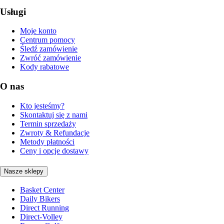
Usługi
Moje konto
Centrum pomocy
Śledź zamówienie
Zwróć zamówienie
Kody rabatowe
O nas
Kto jesteśmy?
Skontaktuj się z nami
Termin sprzedaży
Zwroty & Refundacje
Metody płatności
Ceny i opcje dostawy
Nasze sklepy
Basket Center
Daily Bikers
Direct Running
Direct-Volley