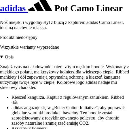
adidas
Pot Camo Linear
Noś miejski i wygodny styl z bluzą z kapturem adidas Camo Linear,
idealną na chwile relaksu.
Produkt niedostępny
Wszystkie warianty wyprzedane
Opis
Znajdź czas na naładowanie baterii z tym męskim hoodie. Wykonany z
miękkiego polaru, ma krzyżowy kołnierz dla większego ciepła. Ribbed
mankiety i dół zapewniają optymalną ochronę, a kieszeń kangurza
utrzymuje twoje ręce w cieple. Kolorowe logo adidas nadaje mu
streetowy charakter.
Kieszeń kangurza. Kaptur z regulowanym sznurkiem. Ribbed
dół.
adidas angażuje się w „Better Cotton Initiative”, aby poprawić
globalne warunki produkcji bawełny. Ten hoodie został
zaprojektowany z recyklingowanego poliestru, aby chronić
zasoby naturalne i zmniejszać emisję CO2.
Krzyżowy kołnierz.