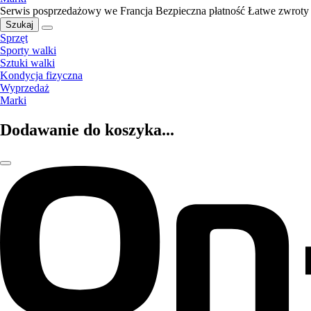
Serwis posprzedażowy we Francja
Bezpieczna płatność
Łatwe zwroty
Szukaj
Sprzęt
Sporty walki
Sztuki walki
Kondycja fizyczna
Wyprzedaż
Marki
Dodawanie do koszyka...