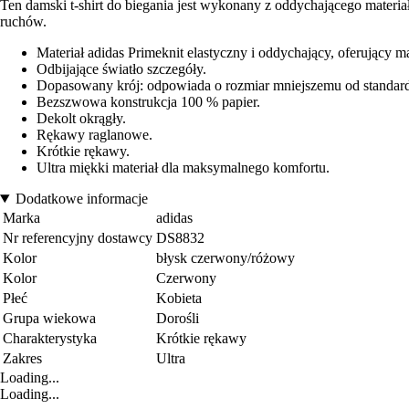
Ten damski t-shirt do biegania jest wykonany z oddychającego materi
ruchów.
Materiał adidas Primeknit elastyczny i oddychający, oferujący 
Odbijające światło szczegóły.
Dopasowany krój: odpowiada o rozmiar mniejszemu od standar
Bezszwowa konstrukcja 100 % papier.
Dekolt okrągły.
Rękawy raglanowe.
Krótkie rękawy.
Ultra miękki materiał dla maksymalnego komfortu.
Dodatkowe informacje
Marka
adidas
Nr referencyjny dostawcy
DS8832
Kolor
błysk czerwony/różowy
Kolor
Czerwony
Płeć
Kobieta
Grupa wiekowa
Dorośli
Charakterystyka
Krótkie rękawy
Zakres
Ultra
Loading...
Loading...