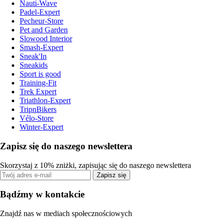
Nauti-Wave
Padel-Expert
Pecheur-Store
Pet and Garden
Slowood Interior
Smash-Expert
Sneak'In
Sneakids
Sport is good
Training-Fit
Trek Expert
Triathlon-Expert
TripnBikers
Vélo-Store
Winter-Expert
Zapisz się do naszego newslettera
Skorzystaj z 10% zniżki, zapisując się do naszego newslettera
Zapisz się
Bądźmy w kontakcie
Znajdź nas w mediach społecznościowych