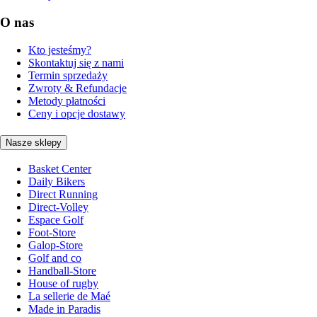
O nas
Kto jesteśmy?
Skontaktuj się z nami
Termin sprzedaży
Zwroty & Refundacje
Metody płatności
Ceny i opcje dostawy
Nasze sklepy
Basket Center
Daily Bikers
Direct Running
Direct-Volley
Espace Golf
Foot-Store
Galop-Store
Golf and co
Handball-Store
House of rugby
La sellerie de Maé
Made in Paradis