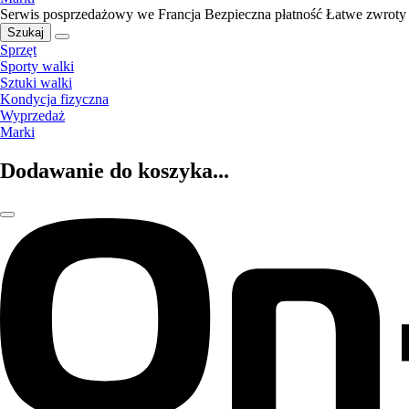
Serwis posprzedażowy we Francja
Bezpieczna płatność
Łatwe zwroty
Szukaj
Sprzęt
Sporty walki
Sztuki walki
Kondycja fizyczna
Wyprzedaż
Marki
Dodawanie do koszyka...