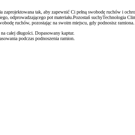
ostała zaprojektowana tak, aby zapewnić Ci pełną swobodę ruchów i oc
iego, odprowadzającego pot materiału.Pozostań suchyTechnologia Cli
obodę ruchów, pozostając na swoim miejscu, gdy podnosisz ramiona.
na całej długości. Dopasowany kaptur.
pasowania podczas podnoszenia ramion.