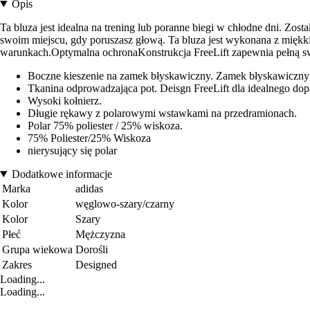
Opis
Ta bluza jest idealna na trening lub poranne biegi w chłodne dni. Z
swoim miejscu, gdy poruszasz głową. Ta bluza jest wykonana z miękk
warunkach.Optymalna ochronaKonstrukcja FreeLift zapewnia pełną sw
Boczne kieszenie na zamek błyskawiczny. Zamek błyskawiczny 
Tkanina odprowadzająca pot. Deisgn FreeLift dla idealnego do
Wysoki kołnierz.
Długie rękawy z polarowymi wstawkami na przedramionach.
Polar 75% poliester / 25% wiskoza.
75% Poliester/25% Wiskoza
nierysujący się polar
Dodatkowe informacje
Marka
adidas
Kolor
węglowo-szary/czarny
Kolor
Szary
Płeć
Mężczyzna
Grupa wiekowa
Dorośli
Zakres
Designed
Loading...
Loading...