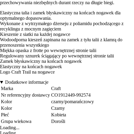
przechowywania niezbędnych durant rzeczy na długie biegi.
Elastyczna talia i zamek błyskawiczny na końcach nogawek dla
optymalnego dopasowania.
Wykonane z wytrzymałego dżerseju z poliamidu pochodzącego z
recyklingu z mocnym zagięciem
Kieszenie z siatki na każdej nogawce
Wodoodporna kieszeń zapinana na zamek z tyłu talii z klamrą do
przenoszenia wszystkiego
Miękka opaska z frotte po wewnętrznej stronie talii
Regulowany sznurek ściągający po wewnętrznej stronie talii
Zamek błyskawiczny na końcach nogawek
Elastyczny na końcach nogawek
Logo Craft Trail na nogawce
Dodatkowe informacje
Marka
Craft
Nr referencyjny dostawcy
CO1912449-992574
Kolor
czarny/pomarańczowy
Kolor
Czarny
Płeć
Kobieta
Grupa wiekowa
Dorośli
Loading...
Loading...