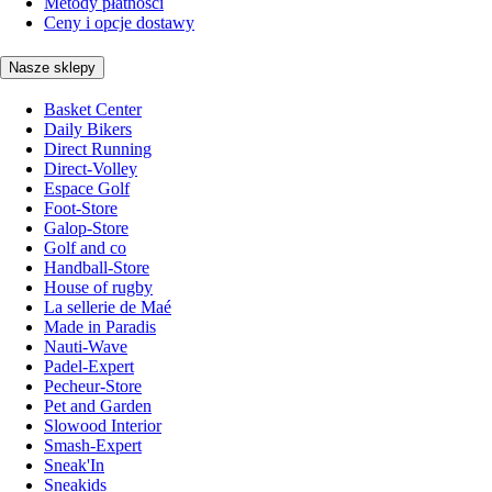
Metody płatności
Ceny i opcje dostawy
Nasze sklepy
Basket Center
Daily Bikers
Direct Running
Direct-Volley
Espace Golf
Foot-Store
Galop-Store
Golf and co
Handball-Store
House of rugby
La sellerie de Maé
Made in Paradis
Nauti-Wave
Padel-Expert
Pecheur-Store
Pet and Garden
Slowood Interior
Smash-Expert
Sneak'In
Sneakids