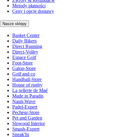
Zwroty & Refundacje
Metody płatności
Ceny i opcje dostawy
Nasze sklepy
Basket Center
Daily Bikers
Direct Running
Direct-Volley
Espace Golf
Foot-Store
Galop-Store
Golf and co
Handball-Store
House of rugby
La sellerie de Maé
Made in Paradis
Nauti-Wave
Padel-Expert
Pecheur-Store
Pet and Garden
Slowood Interior
Smash-Expert
Sneak'In