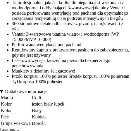
Ta profesjonalnej jakości kurtka do biegania jest wykonana z
wodoodpornej i oddychającej 3-warstwowej tkaniny Ventair i
posiada perforowaną wentylację pod pachami dla optymalnego
zarządzania temperaturą ciała podczas intensywnych biegów.
360-stopniowe detale odblaskowe z przodu, na rękawach i z
tyłu
Ventair 3-warstwowa tkanina wiatro- i wodoodporna (WP
15.000/MVP 10.000)
Perforowana wentylacja pod pachami
Regulowany kaptur z praktycznym paskiem do zabezpieczenia,
gdy nie jest używany
Laserowo wycięta kieszeń na piersi dla bezpiecznego
przechowywania
Mankiety z dzianiny ściągaczowej
Przód korpusu 100% poliester Środek korpusu 100% poliuretan
Tył korpusu 100% poliester
Dodatkowe informacje
Marka
Craft
Kolor
jesion biały łupek
Kolor
Biały
Płeć
Kobieta
Grupa wiekowa
Dorośli
Loading...