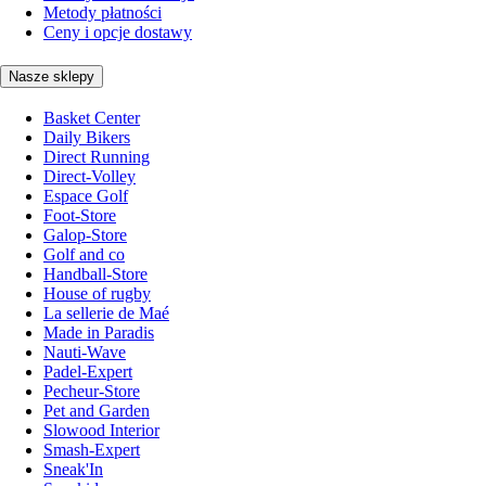
Metody płatności
Ceny i opcje dostawy
Nasze sklepy
Basket Center
Daily Bikers
Direct Running
Direct-Volley
Espace Golf
Foot-Store
Galop-Store
Golf and co
Handball-Store
House of rugby
La sellerie de Maé
Made in Paradis
Nauti-Wave
Padel-Expert
Pecheur-Store
Pet and Garden
Slowood Interior
Smash-Expert
Sneak'In