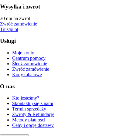
Wysyłka i zwrot
30 dni na zwrot
Zwróć zamówienie
Trustpilot
Usługi
Moje konto
Centrum pomocy
Śledź zamówienie
Zwróć zamówienie
Kody rabatowe
O nas
Kto jesteśmy?
Skontaktuj się z nami
Termin sprzedaży
Zwroty & Refundacje
Metody płatności
Ceny i opcje dostawy