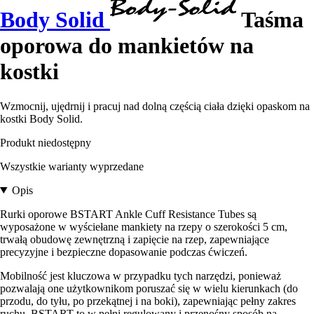
Body Solid
Taśma
oporowa do mankietów na
kostki
Wzmocnij, ujędrnij i pracuj nad dolną częścią ciała dzięki opaskom na
kostki Body Solid.
Produkt niedostępny
Wszystkie warianty wyprzedane
Opis
Rurki oporowe BSTART Ankle Cuff Resistance Tubes są
wyposażone w wyściełane mankiety na rzepy o szerokości 5 cm,
trwałą obudowę zewnętrzną i zapięcie na rzep, zapewniające
precyzyjne i bezpieczne dopasowanie podczas ćwiczeń.
Mobilność jest kluczowa w przypadku tych narzędzi, ponieważ
pozwalają one użytkownikom poruszać się w wielu kierunkach (do
przodu, do tyłu, po przekątnej i na boki), zapewniając pełny zakres
ruchu. BSTART to w pełni regulowany i przenośny sposób na