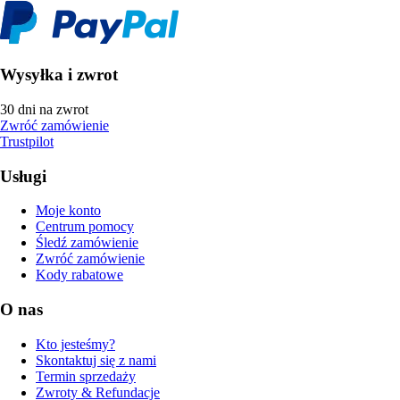
Wysyłka i zwrot
30 dni na zwrot
Zwróć zamówienie
Trustpilot
Usługi
Moje konto
Centrum pomocy
Śledź zamówienie
Zwróć zamówienie
Kody rabatowe
O nas
Kto jesteśmy?
Skontaktuj się z nami
Termin sprzedaży
Zwroty & Refundacje