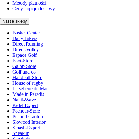
Metody płatności
Ceny i opcje dostawy
Nasze sklepy
Basket Center
Daily Bikers
Direct Running
Direct-Volley
Espace Golf
Foot-Store
Galop-Store
Golf and co
Handball-Store
House of rugby
La sellerie de Maé
Made in Paradis
Nauti-Wave
Padel-Expert
Pecheur-Store
Pet and Garden
Slowood Interior
Smash-Expert
Sneak'In
Sneakids