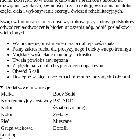
rozwijanie szybkości, zwinności i czasu reakcji, wzmacnianie dolnej
części ciała i wykonywanie szeregu ćwiczeń rehabilitacyjnych.
Zwiększ trudność i skuteczność wykroków, przysiadów, podskoków,
odwodzenia/odwodzenia bioder, unoszenia nóg, odbić pośladków i
wielu innych.
Wzmocnienie, ujędrnienie i praca dolnej części ciała
Pełny zakres ruchu dla precyzyjnego i efektywnego treningu
Miękkie, wyściełane mankiety na kostki
Trwała powłoka zewnętrzna
Zapięcie na rzep dla bezpiecznego dopasowania
Obwód 5 cali
Dostępne w pięciu poziomach oporu oznaczonych kolorami
Dodatkowe informacje
Marka
Body Solid
Nr referencyjny dostawcy
BSTART2
Kolor
światło (zielone)
Kolor
Zielony
Płeć
Mieszane
Grupa wiekowa
Dorośli
Loading...