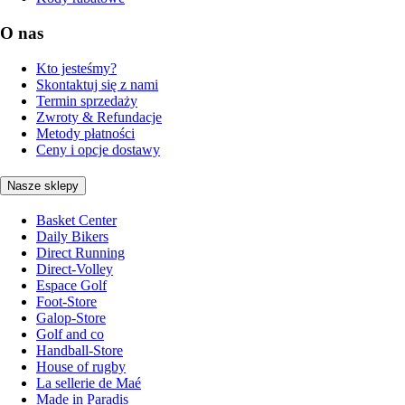
O nas
Kto jesteśmy?
Skontaktuj się z nami
Termin sprzedaży
Zwroty & Refundacje
Metody płatności
Ceny i opcje dostawy
Nasze sklepy
Basket Center
Daily Bikers
Direct Running
Direct-Volley
Espace Golf
Foot-Store
Galop-Store
Golf and co
Handball-Store
House of rugby
La sellerie de Maé
Made in Paradis