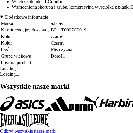
Wnętrze: tkanina I-Comfort
Wzmocniona skorupa i gruba, kompresyjna wyściółka z pianki
Dodatkowe informacje
Marka
adidas
Nr referencyjny dostawcy
BP11T0007C0019
Kolor
czarny
Kolor
Czarny
Płeć
Mężczyzna
Grupa wiekowa
Dorośli
Ilość na produkt
1
Loading...
Loading...
Wszystkie nasze marki
Odkryj wszystkie nasze marki