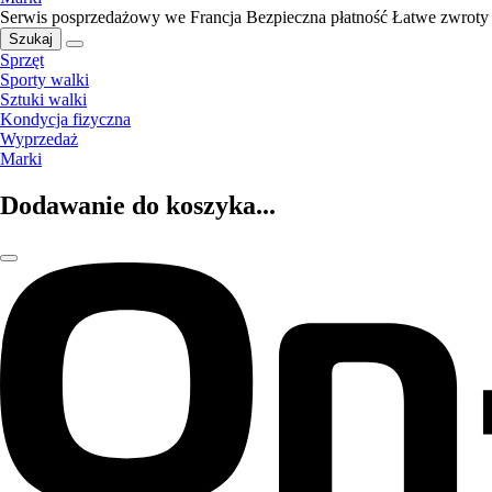
Serwis posprzedażowy we Francja
Bezpieczna płatność
Łatwe zwroty
Szukaj
Sprzęt
Sporty walki
Sztuki walki
Kondycja fizyczna
Wyprzedaż
Marki
Dodawanie do koszyka...