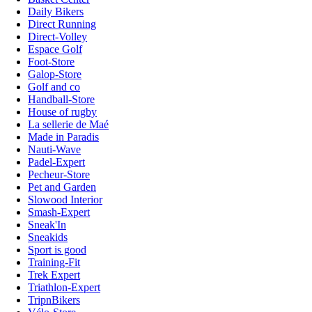
Daily Bikers
Direct Running
Direct-Volley
Espace Golf
Foot-Store
Galop-Store
Golf and co
Handball-Store
House of rugby
La sellerie de Maé
Made in Paradis
Nauti-Wave
Padel-Expert
Pecheur-Store
Pet and Garden
Slowood Interior
Smash-Expert
Sneak'In
Sneakids
Sport is good
Training-Fit
Trek Expert
Triathlon-Expert
TripnBikers