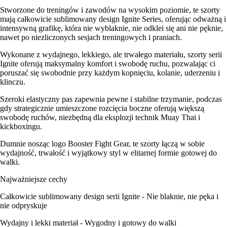
Stworzone do treningów i zawodów na wysokim poziomie, te szorty
mają całkowicie sublimowany design Ignite Series, oferując odważną i
intensywną grafikę, która nie wyblaknie, nie odklei się ani nie pęknie,
nawet po niezliczonych sesjach treningowych i praniach.
Wykonane z wydajnego, lekkiego, ale trwałego materiału, szorty serii
Ignite oferują maksymalny komfort i swobodę ruchu, pozwalając ci
poruszać się swobodnie przy każdym kopnięciu, kolanie, uderzeniu i
klinczu.
Szeroki elastyczny pas zapewnia pewne i stabilne trzymanie, podczas
gdy strategicznie umieszczone rozcięcia boczne oferują większą
swobodę ruchów, niezbędną dla eksplozji technik Muay Thai i
kickboxingu.
Dumnie nosząc logo Booster Fight Gear, te szorty łączą w sobie
wydajność, trwałość i wyjątkowy styl w elitarnej formie gotowej do
walki.
Najważniejsze cechy
Całkowicie sublimowany design serii Ignite - Nie blaknie, nie pęka i
nie odpryskuje
Wydajny i lekki materiał - Wygodny i gotowy do walki