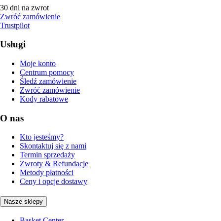
30 dni na zwrot
Zwróć zamówienie
Trustpilot
Usługi
Moje konto
Centrum pomocy
Śledź zamówienie
Zwróć zamówienie
Kody rabatowe
O nas
Kto jesteśmy?
Skontaktuj się z nami
Termin sprzedaży
Zwroty & Refundacje
Metody płatności
Ceny i opcje dostawy
Nasze sklepy
Basket Center