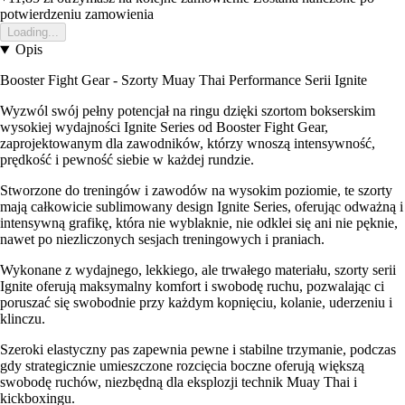
potwierdzeniu zamowienia
Loading...
Opis
Booster Fight Gear - Szorty Muay Thai Performance Serii Ignite
Wyzwól swój pełny potencjał na ringu dzięki szortom bokserskim
wysokiej wydajności Ignite Series od Booster Fight Gear,
zaprojektowanym dla zawodników, którzy wnoszą intensywność,
prędkość i pewność siebie w każdej rundzie.
Stworzone do treningów i zawodów na wysokim poziomie, te szorty
mają całkowicie sublimowany design Ignite Series, oferując odważną i
intensywną grafikę, która nie wyblaknie, nie odklei się ani nie pęknie,
nawet po niezliczonych sesjach treningowych i praniach.
Wykonane z wydajnego, lekkiego, ale trwałego materiału, szorty serii
Ignite oferują maksymalny komfort i swobodę ruchu, pozwalając ci
poruszać się swobodnie przy każdym kopnięciu, kolanie, uderzeniu i
klinczu.
Szeroki elastyczny pas zapewnia pewne i stabilne trzymanie, podczas
gdy strategicznie umieszczone rozcięcia boczne oferują większą
swobodę ruchów, niezbędną dla eksplozji technik Muay Thai i
kickboxingu.