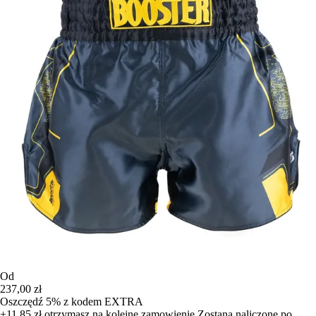
Od
237,00 zł
Oszczędź 5%
z kodem
EXTRA
+11,85 zł
otrzymasz na kolejne zamowienie
Zostana naliczone po