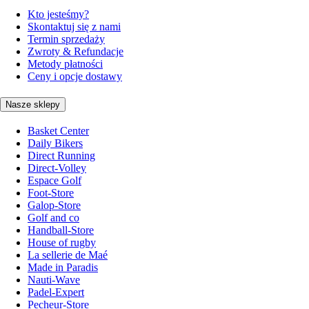
Kto jesteśmy?
Skontaktuj się z nami
Termin sprzedaży
Zwroty & Refundacje
Metody płatności
Ceny i opcje dostawy
Nasze sklepy
Basket Center
Daily Bikers
Direct Running
Direct-Volley
Espace Golf
Foot-Store
Galop-Store
Golf and co
Handball-Store
House of rugby
La sellerie de Maé
Made in Paradis
Nauti-Wave
Padel-Expert
Pecheur-Store