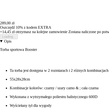
289,00 zł
Oszczędź 10%
z kodem
EXTRA
+14,45 zł
otrzymasz na kolejne zamowienie
Zostana naliczone po pot
Loading...
Opis
Torba sportowa Booster
Ta torba jest dostępna w 2 rozmiarach i 2 różnych kombinacjac
55x28x28cm
Kombinacje kolorów: czarny / szary camo & ; cała czarna
Wykonana z wytrzymałego poliestru balistycznego 600D
Wyściełany tył dla wygody