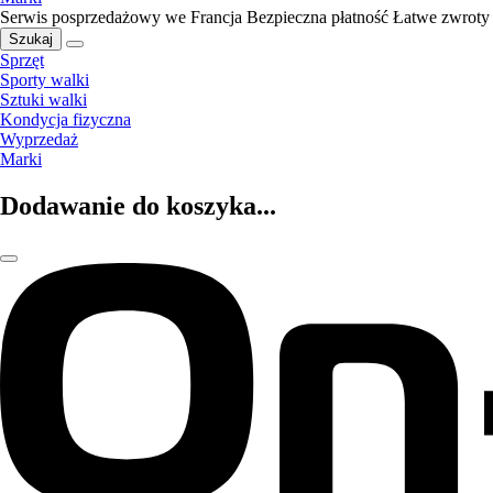
Serwis posprzedażowy we Francja
Bezpieczna płatność
Łatwe zwroty
Szukaj
Sprzęt
Sporty walki
Sztuki walki
Kondycja fizyczna
Wyprzedaż
Marki
Dodawanie do koszyka...